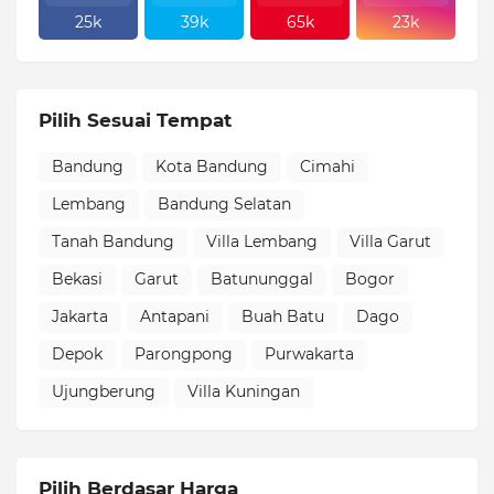
25k
39k
65k
23k
Pilih Sesuai Tempat
Bandung
Kota Bandung
Cimahi
Lembang
Bandung Selatan
Tanah Bandung
Villa Lembang
Villa Garut
Bekasi
Garut
Batununggal
Bogor
Jakarta
Antapani
Buah Batu
Dago
Depok
Parongpong
Purwakarta
Ujungberung
Villa Kuningan
Pilih Berdasar Harga