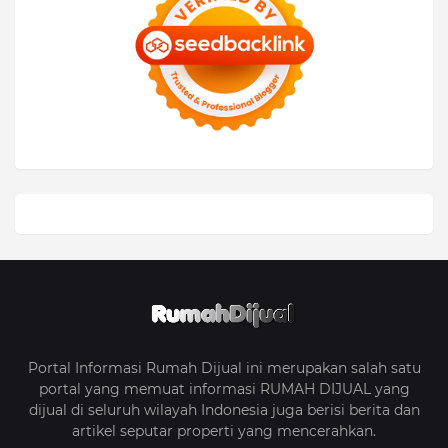
Portal Informasi Rumah Dijual ini merupakan salah satu
portal yang memuat informasi RUMAH DIJUAL yang
dijual di seluruh wilayah Indonesia juga berisi berita dan
artikel seputar properti yang mencerahkan.