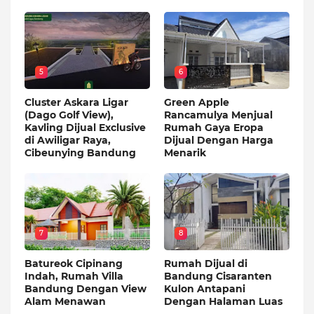
5
6
Cluster Askara Ligar
Green Apple
(Dago Golf View),
Rancamulya Menjual
Kavling Dijual Exclusive
Rumah Gaya Eropa
di Awiligar Raya,
Dijual Dengan Harga
Cibeunying Bandung
Menarik
7
8
Batureok Cipinang
Rumah Dijual di
Indah, Rumah Villa
Bandung Cisaranten
Bandung Dengan View
Kulon Antapani
Alam Menawan
Dengan Halaman Luas