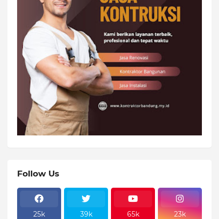
Follow Us
25k
39k
65k
23k