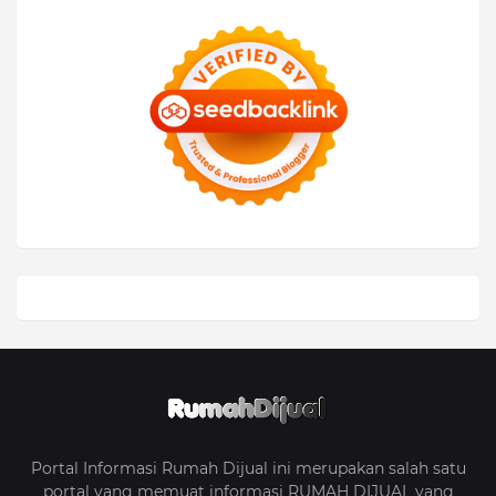
Portal Informasi Rumah Dijual ini merupakan salah satu
portal yang memuat informasi RUMAH DIJUAL yang