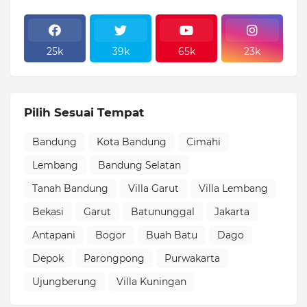
25k
39k
65k
23k
Pilih Sesuai Tempat
Bandung
Kota Bandung
Cimahi
Lembang
Bandung Selatan
Tanah Bandung
Villa Garut
Villa Lembang
Bekasi
Garut
Batununggal
Jakarta
Antapani
Bogor
Buah Batu
Dago
Depok
Parongpong
Purwakarta
Ujungberung
Villa Kuningan