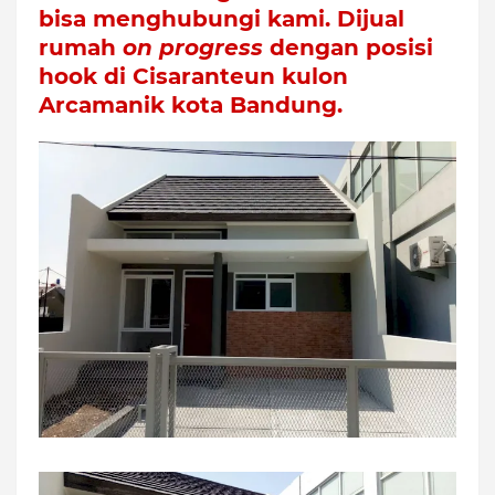
bisa menghubungi kami. Dijual
rumah
on progress
dengan posisi
hook di Cisaranteun kulon
Arcamanik kota Bandung.