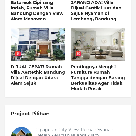
Batureok Cipinang
JARANG ADA! Villa
Indah, Rumah Villa
Dijual Cantik Luas dan
Bandung Dengan View
Sejuk Nyaman di
Alam Menawan
Lembang, Bandung
9
10
DIJUAL CEPAT! Rumah
Pentingnya Mengisi
Villa Aestethic Bandung
Furniture Rumah
Dijual Dengan Udara
Tangga dengan Barang
Alam Sejuk
Berkualitas Agar Tidak
Mudah Rusak
Project Pilihan
Cipageran City View, Rumah Syariah
Desain Kekinian Nuansa Alam