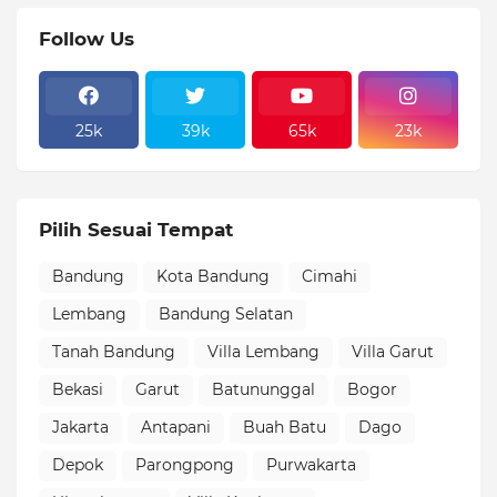
Follow Us
25k
39k
65k
23k
Pilih Sesuai Tempat
Bandung
Kota Bandung
Cimahi
Lembang
Bandung Selatan
Tanah Bandung
Villa Lembang
Villa Garut
Bekasi
Garut
Batununggal
Bogor
Jakarta
Antapani
Buah Batu
Dago
Depok
Parongpong
Purwakarta