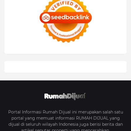
Portal Informasi Rumah Dijual ini merupakan salah satu
portal yang memuat informasi RUMAH DIJUAL yang
dijual di seluruh wilayah Indonesia juga berisi berita dan
artikel seputar properti yang mencerahkan.