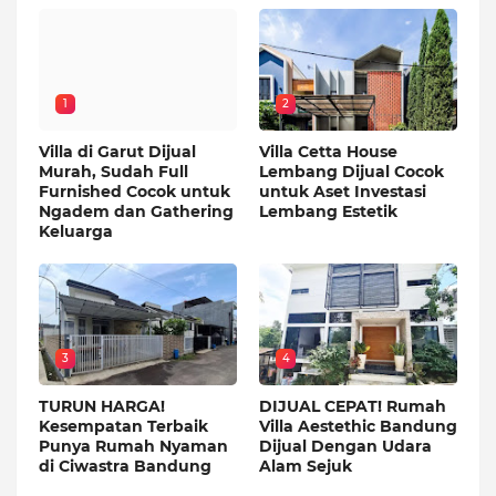
1
2
Villa di Garut Dijual
Villa Cetta House
Murah, Sudah Full
Lembang Dijual Cocok
Furnished Cocok untuk
untuk Aset Investasi
Ngadem dan Gathering
Lembang Estetik
Keluarga
3
4
TURUN HARGA!
DIJUAL CEPAT! Rumah
Kesempatan Terbaik
Villa Aestethic Bandung
Punya Rumah Nyaman
Dijual Dengan Udara
di Ciwastra Bandung
Alam Sejuk