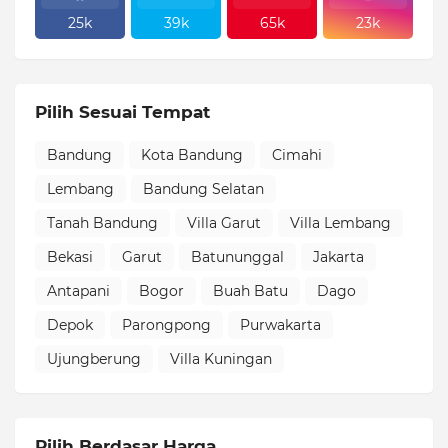
25k
39k
65k
23k
Pilih Sesuai Tempat
Bandung
Kota Bandung
Cimahi
Lembang
Bandung Selatan
Tanah Bandung
Villa Garut
Villa Lembang
Bekasi
Garut
Batununggal
Jakarta
Antapani
Bogor
Buah Batu
Dago
Depok
Parongpong
Purwakarta
Ujungberung
Villa Kuningan
Pilih Berdasar Harga