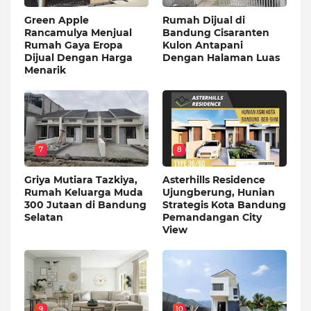
Green Apple
Rumah Dijual di
Rancamulya Menjual
Bandung Cisaranten
Rumah Gaya Eropa
Kulon Antapani
Dijual Dengan Harga
Dengan Halaman Luas
Menarik
7
8
Griya Mutiara Tazkiya,
Asterhills Residence
Rumah Keluarga Muda
Ujungberung, Hunian
300 Jutaan di Bandung
Strategis Kota Bandung
Selatan
Pemandangan City
View
9
10