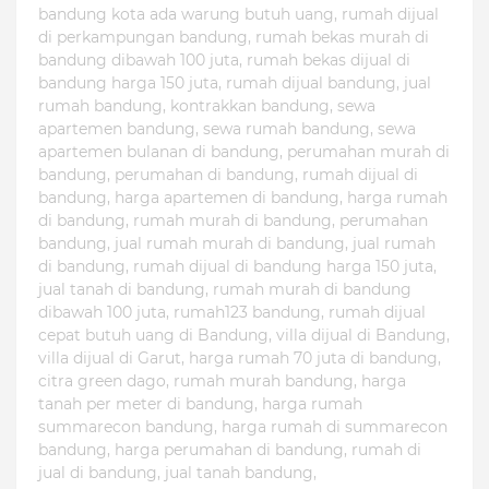
bandung kota ada warung butuh uang, rumah dijual
di perkampungan bandung, rumah bekas murah di
bandung dibawah 100 juta, rumah bekas dijual di
bandung harga 150 juta, rumah dijual bandung, jual
rumah bandung, kontrakkan bandung, sewa
apartemen bandung, sewa rumah bandung, sewa
apartemen bulanan di bandung, perumahan murah di
bandung, perumahan di bandung, rumah dijual di
bandung, harga apartemen di bandung, harga rumah
di bandung, rumah murah di bandung, perumahan
bandung, jual rumah murah di bandung, jual rumah
di bandung, rumah dijual di bandung harga 150 juta,
jual tanah di bandung, rumah murah di bandung
dibawah 100 juta, rumah123 bandung, rumah dijual
cepat butuh uang di Bandung, villa dijual di Bandung,
villa dijual di Garut, harga rumah 70 juta di bandung,
citra green dago, rumah murah bandung, harga
tanah per meter di bandung, harga rumah
summarecon bandung, harga rumah di summarecon
bandung, harga perumahan di bandung, rumah di
jual di bandung, jual tanah bandung,