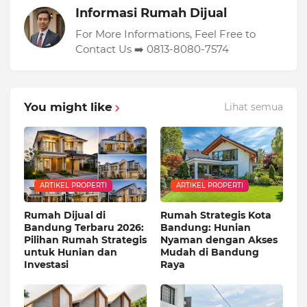
Informasi Rumah Dijual
For More Informations, Feel Free to
Contact Us ➡️ 0813-8080-7574
You might like
Lihat semua
ARTIKEL PROPERTI
ARTIKEL PROPERTI
Rumah Dijual di
Rumah Strategis Kota
Bandung Terbaru 2026:
Bandung: Hunian
Pilihan Rumah Strategis
Nyaman dengan Akses
untuk Hunian dan
Mudah di Bandung
Investasi
Raya