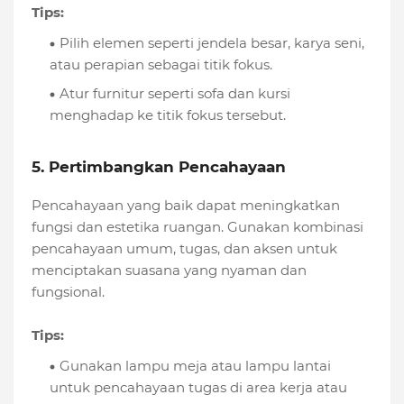
Tips:
Pilih elemen seperti jendela besar, karya seni,
atau perapian sebagai titik fokus.
Atur furnitur seperti sofa dan kursi
menghadap ke titik fokus tersebut.
5. Pertimbangkan Pencahayaan
Pencahayaan yang baik dapat meningkatkan
fungsi dan estetika ruangan. Gunakan kombinasi
pencahayaan umum, tugas, dan aksen untuk
menciptakan suasana yang nyaman dan
fungsional.
Tips:
Gunakan lampu meja atau lampu lantai
untuk pencahayaan tugas di area kerja atau