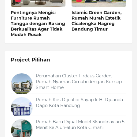
Pentingnya Mengisi
Islamic Green Garden,
Furniture Rumah
Rumah Murah Estetik
Tangga dengan Barang
Cicalengka Nagreg
Berkualitas Agar Tidak
Bandung Timur
Mudah Rusak
Project Pilihan
Perumahan Cluster Firdaus Garden,
Rumah Nyaman Cimahi dengan Konsep
Smart Home
Rumah Kos Dijual di Sayap Ir H. Djuanda
Dago Kota Bandung
Rumah Baru Dijual Model Skandinavian 5
Menit ke Alun-alun Kota Cimahi