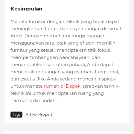
Kesimpulan
Menata furnitur dengan teknik yang tepat dapat
meningkatkan fungsi dan gaya ruangan di rumah
Anda. Dengan memahami fungsi ruangan,
menggunakan tata letak yang efisien, memilih
furnitur yang sesuai, menciptakan titik fokus,
mempertimbangkan pencahayaan, dan
menambahkan sentuhan pribadi, Anda dapat
menciptakan ruangan yang nyaman, fungsional,
dan estetis. Jika Anda sedang mencari inspirasi
untuk menata
rumah di Depok
, terapkan teknik-
teknik ini untuk menciptakan ruang yang
harmonis dan indah.
Tags
Artikel Properti