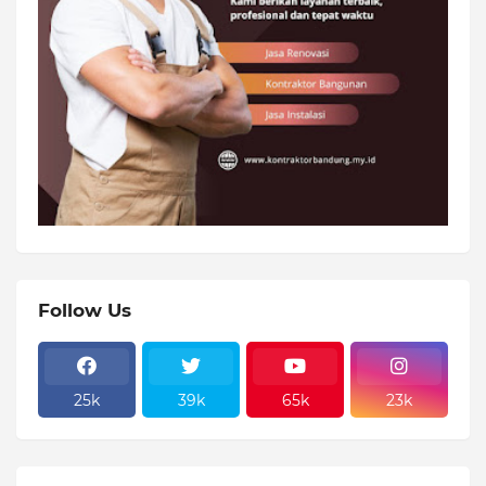
Follow Us
25k
39k
65k
23k