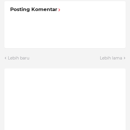
Posting Komentar
Lebih baru
Lebih lama