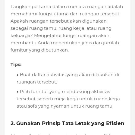
Langkah pertama dalam menata ruangan adalah
memahami fungsi utama dari ruangan tersebut.
Apakah ruangan tersebut akan digunakan
sebagai ruang tamu, ruang kerja, atau ruang
keluarga? Mengetahui fungsi ruangan akan
membantu Anda menentukan jenis dan jumlah
furnitur yang dibutuhkan.
Tips:
Buat daftar aktivitas yang akan dilakukan di
ruangan tersebut.
Pilih furnitur yang mendukung aktivitas
tersebut, seperti meja kerja untuk ruang kerja
atau sofa yang nyaman untuk ruang tamu.
2. Gunakan Prinsip Tata Letak yang Efisien