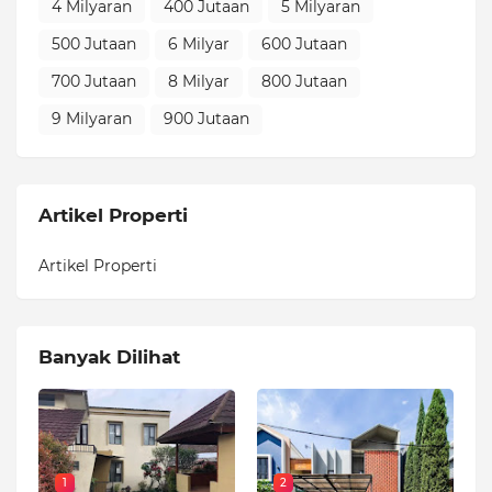
4 Milyaran
400 Jutaan
5 Milyaran
500 Jutaan
6 Milyar
600 Jutaan
700 Jutaan
8 Milyar
800 Jutaan
9 Milyaran
900 Jutaan
Artikel Properti
Artikel Properti
Banyak Dilihat
1
2