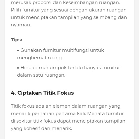
merusak proporsi dan keseimbangan ruangan.
Pilih furnitur yang sesuai dengan ukuran ruangan
untuk menciptakan tampilan yang seimbang dan
nyaman.
Tips:
Gunakan furnitur multifungsi untuk
menghemat ruang.
Hindari menumpuk terlalu banyak furnitur
dalam satu ruangan.
4. Ciptakan Titik Fokus
Titik fokus adalah elemen dalam ruangan yang
menarik perhatian pertama kali. Menata furnitur
di sekitar titik fokus dapat menciptakan tampilan
yang kohesif dan menarik.