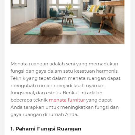
Menata ruangan adalah seni yang memadukan
fungsi dan gaya dalam satu kesatuan harmonis.
Teknik yang tepat dalam menata ruangan dapat
mengubah rumah menjadi lebih nyaman,
fungsional, dan estetis. Berikut ini adalah
beberapa teknik
menata furnitur
yang dapat
Anda terapkan untuk meningkatkan fungsi dan
gaya ruangan di rumah Anda.
1. Pahami Fungsi Ruangan