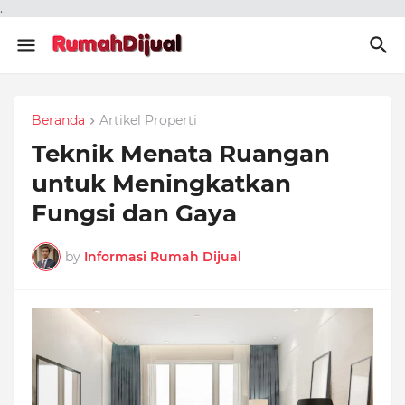
.
Beranda
Artikel Properti
Teknik Menata Ruangan
untuk Meningkatkan
Fungsi dan Gaya
by
Informasi Rumah Dijual