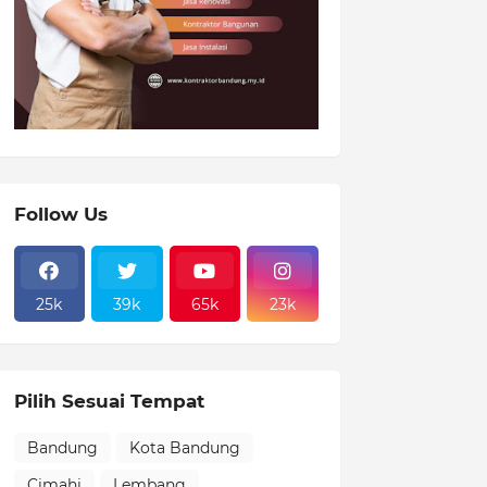
Follow Us
25k
39k
65k
23k
Pilih Sesuai Tempat
Bandung
Kota Bandung
Cimahi
Lembang