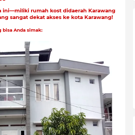
 ini—miliki rumah kost didaerah Karawang
ng sangat dekat akses ke kota Karawang!
ng bisa Anda simak: