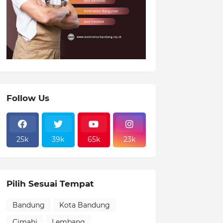
Follow Us
25k
39k
65k
23k
Pilih Sesuai Tempat
Bandung
Kota Bandung
Cimahi
Lembang